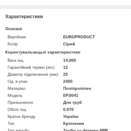
Характеристики
Основні
Виробник
EUROPRODUCT
Колір
Сірий
Користувальницькі характеристики
Вага ящ.
14,000
Гарантійний термін (міс)
12
Діаметр підключення (мм)
25
Од. в упак.
2400
Матеріал
Поліпропілен
Мoдель
EP.0041
Призначення
Для труб
Обсяг ящ.
0,070
Країна бренду
Україна
Тип
Кріплення
Тип виробу
Труби та фітинги PPR