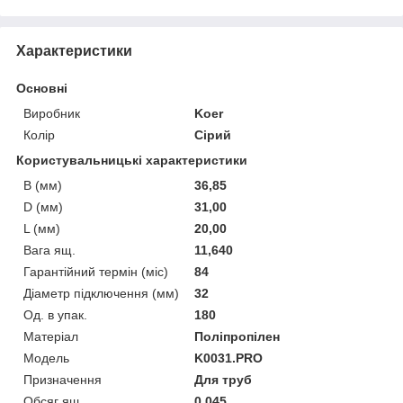
Характеристики
Основні
Виробник
Koer
Колір
Сірий
Користувальницькі характеристики
B (мм)
36,85
D (мм)
31,00
L (мм)
20,00
Вага ящ.
11,640
Гарантійний термін (міс)
84
Діаметр підключення (мм)
32
Од. в упак.
180
Матеріал
Поліпропілен
Мoдель
K0031.PRO
Призначення
Для труб
Обсяг ящ.
0,045