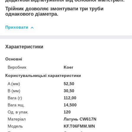
Трійник дозволяє змонтувати три труби
однакового діаметра.
Приховати
Характеристики
Основні
Виробник
Koer
Користувальницькі характеристики
A (мм)
52,50
B (мм)
30,50
Вага (г)
112,00
Вага ящ.
14,500
Од. в упак.
120
Матеріал
Латунь CW617N
Мoдель
KF.T06FMM.WN