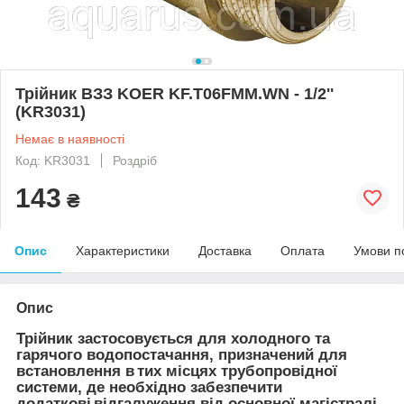
Трійник ВЗЗ KOER KF.T06FMM.WN - 1/2''
(KR3031)
Немає в наявності
Код: KR3031
Роздріб
143
₴
Опис
Характеристики
Доставка
Оплата
Умови п
Опис
Трійник застосовується для холодного та
гарячого водопостачання, призначений для
встановлення в тих місцях трубопровідної
системи, де необхідно забезпечити
додаткові відгалуження від основної магістралі.