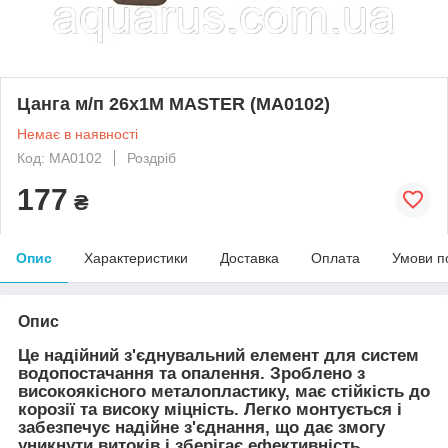
Цанга м/п 26x1M MASTER (MA0102)
Немає в наявності
Код: MA0102
Роздріб
177
₴
Опис
Характеристики
Доставка
Оплата
Умови п
Опис
Це надійний з'єднувальний елемент для систем
водопостачання та опалення. Зроблено з
високоякісного металопластику, має стійкість до
корозії та високу міцність. Легко монтується і
забезпечує надійне з'єднання, що дає змогу
уникнути витоків і зберігає ефективність