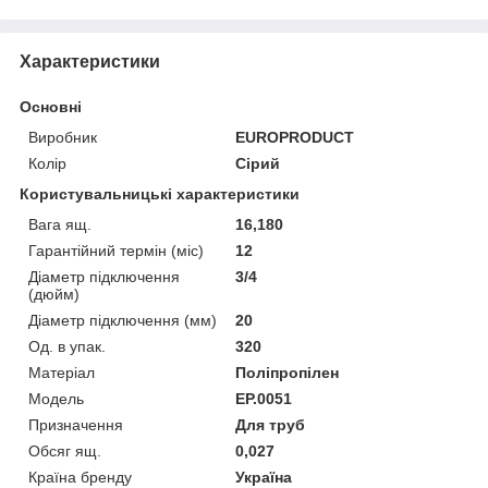
Характеристики
Основні
Виробник
EUROPRODUCT
Колір
Сірий
Користувальницькі характеристики
Вага ящ.
16,180
Гарантійний термін (міс)
12
Діаметр підключення
3/4
(дюйм)
Діаметр підключення (мм)
20
Од. в упак.
320
Матеріал
Поліпропілен
Мoдель
EP.0051
Призначення
Для труб
Обсяг ящ.
0,027
Країна бренду
Україна