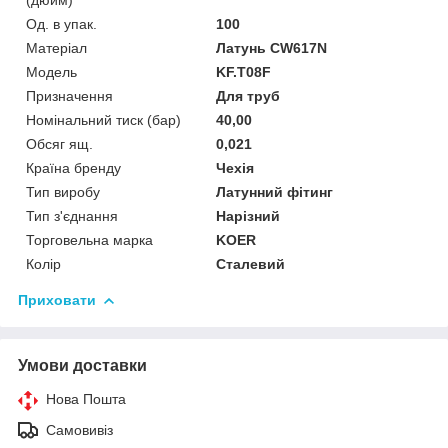
Од. в упак.
100
Матеріал
Латунь CW617N
Мoдель
KF.T08F
Призначення
Для труб
Номінальний тиск (бар)
40,00
Обсяг ящ.
0,021
Країна бренду
Чехія
Тип виробу
Латунний фітинг
Тип з'єднання
Нарізний
Торговельна марка
KOER
Колір
Сталевий
Приховати
Умови доставки
Нова Пошта
Самовивіз