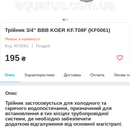
Трійник 3/4" ВВВ KOER KF.T08F (KF0061)
Немає в наявності
Код: KF0061
Роздріб
195
₴
Опис
Характеристики
Доставка
Оплата
Умови п
Опис
Трійник застосовується для холодного та
гарячого водопостачання, призначений для
встановлення в тих місцях трубопровідної
системи, де необхідно забезпечити
додаткові відгалуження від основної магістралі.