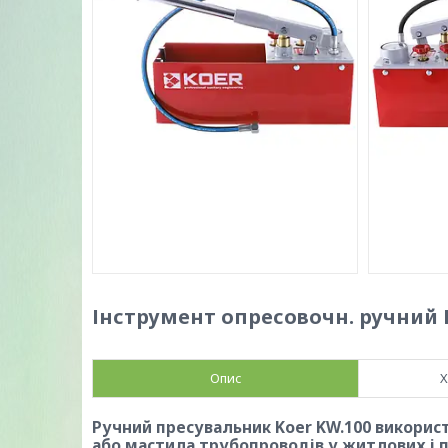
Інструмент опресовочн. ручний K
Опис
Х
Ручний пресувальник
Koer KW.100 викорис
або мастила трубопроводів у житлових і