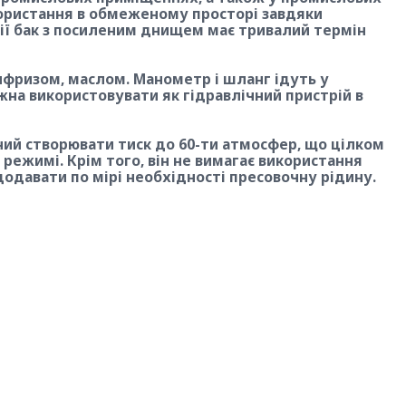
ористання в обмеженому просторі завдяки
зії бак з посиленим днищем має тривалий термін
фризом, маслом. Манометр і шланг ідуть у
на використовувати як гідравлічний пристрій в
ий створювати тиск до 60-ти атмосфер, що цілком
ежимі. Крім того, він не вимагає використання
додавати по мірі необхідності пресовочну рідину.