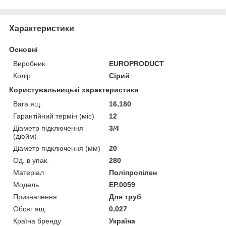
Характеристики
Основні
Виробник
EUROPRODUCT
Колір
Сірий
Користувальницькі характеристики
Вага ящ.
16,180
Гарантійний термін (міс)
12
Діаметр підключення
3/4
(дюйм)
Діаметр підключення (мм)
20
Од. в упак.
280
Матеріал
Поліпропілен
Мoдель
EP.0059
Призначення
Для труб
Обсяг ящ.
0,027
Країна бренду
Україна