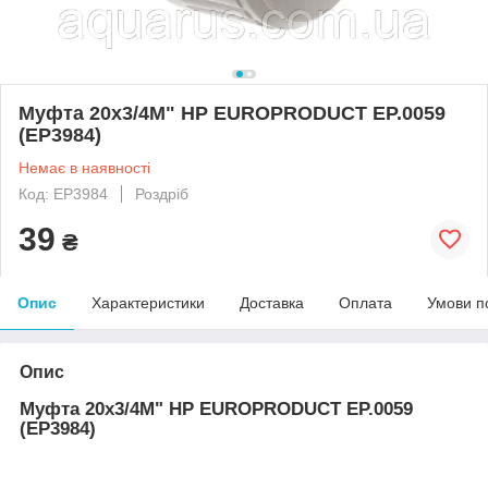
Муфта 20x3/4M" НР EUROPRODUCT EP.0059
(EP3984)
Немає в наявності
Код: EP3984
Роздріб
39
₴
Опис
Характеристики
Доставка
Оплата
Умови п
Опис
Муфта 20x3/4M" НР EUROPRODUCT EP.0059
(EP3984)