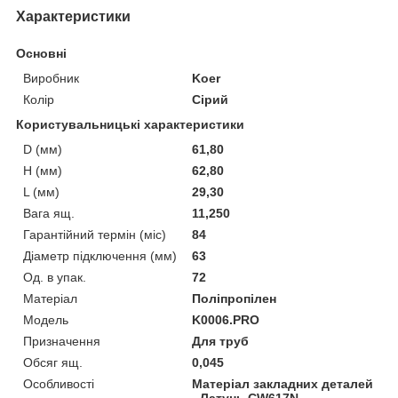
Характеристики
Основні
Виробник
Koer
Колір
Сірий
Користувальницькі характеристики
D (мм)
61,80
H (мм)
62,80
L (мм)
29,30
Вага ящ.
11,250
Гарантійний термін (міс)
84
Діаметр підключення (мм)
63
Од. в упак.
72
Матеріал
Поліпропілен
Мoдель
K0006.PRO
Призначення
Для труб
Обсяг ящ.
0,045
Особливості
Матеріал закладних деталей
- Латунь CW617N