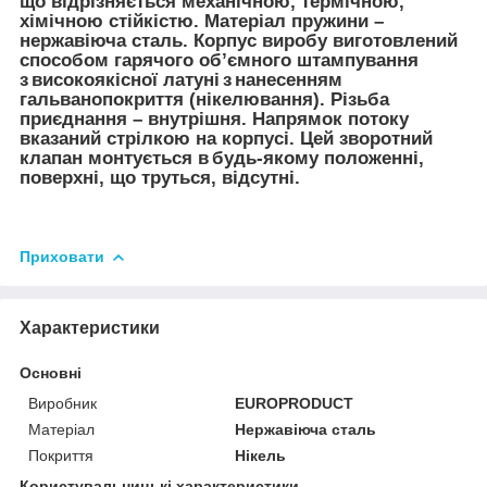
що відрізняється механічною, термічною,
хімічною стійкістю. Матеріал пружини –
нержавіюча сталь. Корпус виробу виготовлений
способом гарячого об’ємного штампування
з високоякісної латуні з нанесенням
гальванопокриття (нікелювання). Різьба
приєднання – внутрішня. Напрямок потоку
вказаний стрілкою на корпусі. Цей зворотний
клапан монтується в будь-якому положенні,
поверхні, що труться, відсутні.
Приховати
Характеристики
Основні
Виробник
EUROPRODUCT
Матеріал
Нержавіюча сталь
Покриття
Нікель
Користувальницькі характеристики