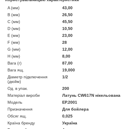
A (мм)
43,00
B (мм)
26,50
C (мм)
45,50
D (мм)
10,50
E (мм)
23,00
F (мм)
28
G (мм)
12,00
H (мм)
8,00
Вага (г)
87,00
Вага ящ.
19,000
Діаметр підключення
1/2
(дюйм)
Од. в упак.
200
Матеріал вироби
Латунь CW617N нікельована
Мoдель
EP.2001
Призначення
Для бойлера
Обсяг ящ.
0,025
Країна бренду
Україна