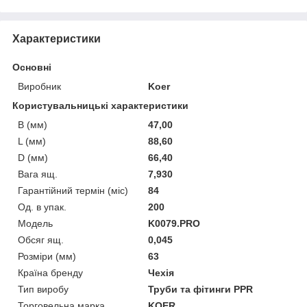
Характеристики
Основні
Виробник
Koer
Користувальницькі характеристики
B (мм)
47,00
L (мм)
88,60
D (мм)
66,40
Вага ящ.
7,930
Гарантійний термін (міс)
84
Од. в упак.
200
Мoдель
K0079.PRO
Обсяг ящ.
0,045
Розміри (мм)
63
Країна бренду
Чехія
Тип виробу
Труби та фітинги PPR
Торговельна марка
KOER