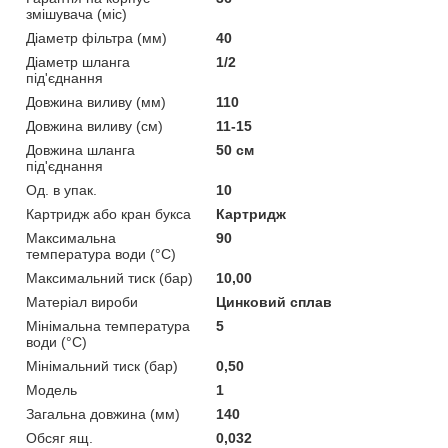
змішувача (міс)
Діаметр фільтра (мм)
40
Діаметр шланга
1/2
під'єднання
Довжина виливу (мм)
110
Довжина виливу (см)
11-15
Довжина шланга
50 см
під'єднання
Од. в упак.
10
Картридж або кран букса
Картридж
Максимальна
90
температура води (°C)
Максимальний тиск (бар)
10,00
Матеріал вироби
Цинковий сплав
Мінімальна температура
5
води (°C)
Мінімальний тиск (бар)
0,50
Мoдель
1
Загальна довжина (мм)
140
Обсяг ящ.
0,032