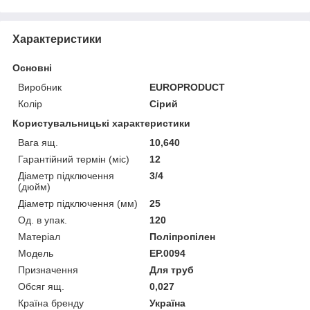
Характеристики
Основні
Виробник
EUROPRODUCT
Колір
Сірий
Користувальницькі характеристики
Вага ящ.
10,640
Гарантійний термін (міс)
12
Діаметр підключення
3/4
(дюйм)
Діаметр підключення (мм)
25
Од. в упак.
120
Матеріал
Поліпропілен
Мoдель
EP.0094
Призначення
Для труб
Обсяг ящ.
0,027
Країна бренду
Україна