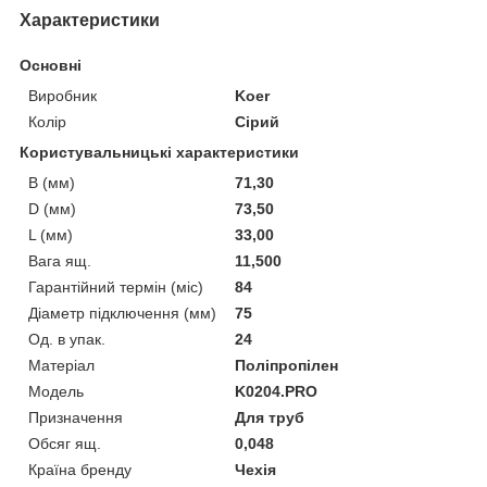
Характеристики
Основні
Виробник
Koer
Колір
Сірий
Користувальницькі характеристики
B (мм)
71,30
D (мм)
73,50
L (мм)
33,00
Вага ящ.
11,500
Гарантійний термін (міс)
84
Діаметр підключення (мм)
75
Од. в упак.
24
Матеріал
Поліпропілен
Мoдель
K0204.PRO
Призначення
Для труб
Обсяг ящ.
0,048
Країна бренду
Чехія