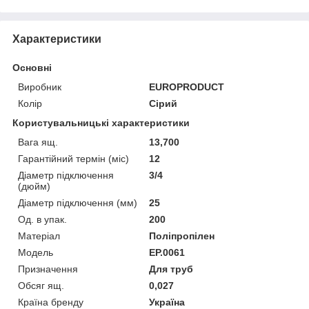
Характеристики
Основні
Виробник
EUROPRODUCT
Колір
Сірий
Користувальницькі характеристики
Вага ящ.
13,700
Гарантійний термін (міс)
12
Діаметр підключення
3/4
(дюйм)
Діаметр підключення (мм)
25
Од. в упак.
200
Матеріал
Поліпропілен
Мoдель
EP.0061
Призначення
Для труб
Обсяг ящ.
0,027
Країна бренду
Україна