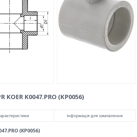
R KOER K0047.PRO (KP0056)
арактеристики
Інформація для замовлення
047.PRO (KP0056)