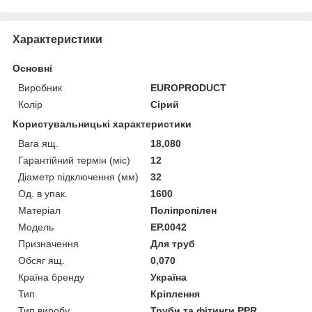
Характеристики
Основні
Виробник
EUROPRODUCT
Колір
Сірий
Користувальницькі характеристики
Вага ящ.
18,080
Гарантійний термін (міс)
12
Діаметр підключення (мм)
32
Од. в упак.
1600
Матеріал
Поліпропілен
Мoдель
EP.0042
Призначення
Для труб
Обсяг ящ.
0,070
Країна бренду
Україна
Тип
Кріплення
Тип виробу
Труби та фітинги PPR