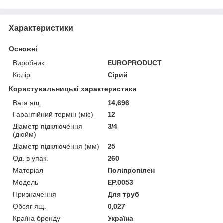
Характеристики
Основні
Виробник
EUROPRODUCT
Колір
Сірий
Користувальницькі характеристики
Вага ящ.
14,696
Гарантійний термін (міс)
12
Діаметр підключення
3/4
(дюйм)
Діаметр підключення (мм)
25
Од. в упак.
260
Матеріал
Поліпропілен
Мoдель
EP.0053
Призначення
Для труб
Обсяг ящ.
0,027
Країна бренду
Україна