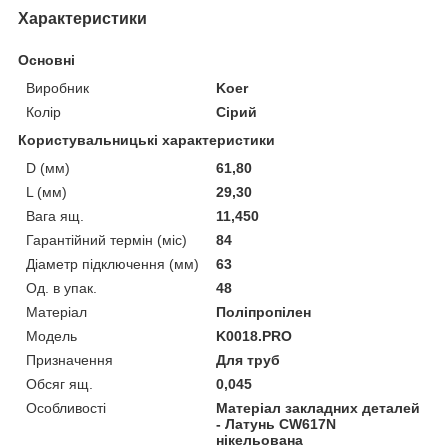
Характеристики
Основні
Виробник
Koer
Колір
Сірий
Користувальницькі характеристики
D (мм)
61,80
L (мм)
29,30
Вага ящ.
11,450
Гарантійний термін (міс)
84
Діаметр підключення (мм)
63
Од. в упак.
48
Матеріал
Поліпропілен
Мoдель
K0018.PRO
Призначення
Для труб
Обсяг ящ.
0,045
Особливості
Матеріал закладних деталей
- Латунь CW617N
нікельована