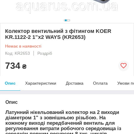
Колектор вентильний з фітингом KOER
KR.1122-2 1"x2 WAYS (KR2653)
Немає в наявності
Код: KR2653
Роздріб
734
₴
Опис
Характеристики
Доставка
Оплата
Умови п
Опис
Латунний нікельований колектор на 2 виходи
діаметром 1" з зовнішньою різьбою. На
кожному виході передбачений вентиль для
регулювання витрати робочого середовища із
середнім повним ресурсом 8 тис. циклів.