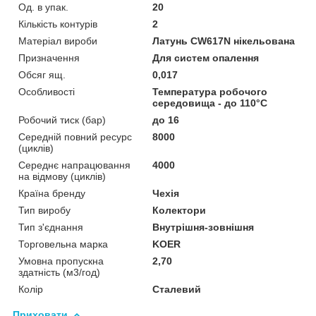
Од. в упак.
20
Кількість контурів
2
Матеріал вироби
Латунь CW617N нікельована
Призначення
Для систем опалення
Обсяг ящ.
0,017
Особливості
Температура робочого
середовища - до 110°С
Робочий тиск (бар)
до 16
Середній повний ресурс
8000
(циклів)
Середнє напрацювання
4000
на відмову (циклів)
Країна бренду
Чехія
Тип виробу
Колектори
Тип з'єднання
Внутрішня-зовнішня
Торговельна марка
KOER
Умовна пропускна
2,70
здатність (м3/год)
Колір
Сталевий
Приховати