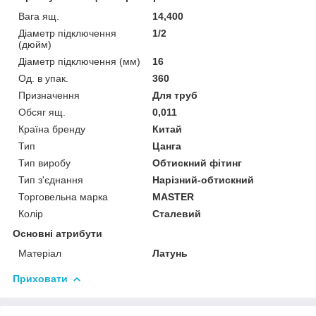
Вага ящ.
14,400
Діаметр підключення
1/2
(дюйм)
Діаметр підключення (мм)
16
Од. в упак.
360
Призначення
Для труб
Обсяг ящ.
0,011
Країна бренду
Китай
Тип
Цанга
Тип виробу
Обтискний фітинг
Тип з'єднання
Нарізний-обтискний
Торговельна марка
MASTER
Колір
Сталевий
Основні атрибути
Матеріал
Латунь
Приховати