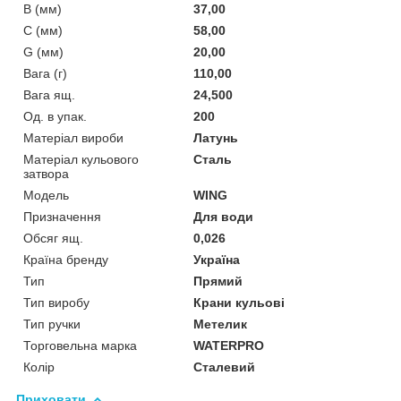
B (мм)
37,00
C (мм)
58,00
G (мм)
20,00
Вага (г)
110,00
Вага ящ.
24,500
Од. в упак.
200
Матеріал вироби
Латунь
Матеріал кульового
Сталь
затвора
Мoдель
WING
Призначення
Для води
Обсяг ящ.
0,026
Країна бренду
Україна
Тип
Прямий
Тип виробу
Крани кульові
Тип ручки
Метелик
Торговельна марка
WATERPRO
Колір
Сталевий
Приховати