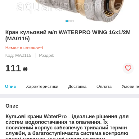
Кран кульовий м/п WATERPRO WING 16x1/2M
(MA0115)
Немає в наявності
Код: MA0115
Роздріб
111
₴
Опис
Характеристики
Доставка
Оплата
Умови п
Опис
Кульові крани WaterPro - ідеальне рішення для
систем водопостачання та опалення. Їх
посилений корпус забезпечує тривалий термін
служби, а багатоступінчаста система контролю
якості гарантує, що всі крани не мають