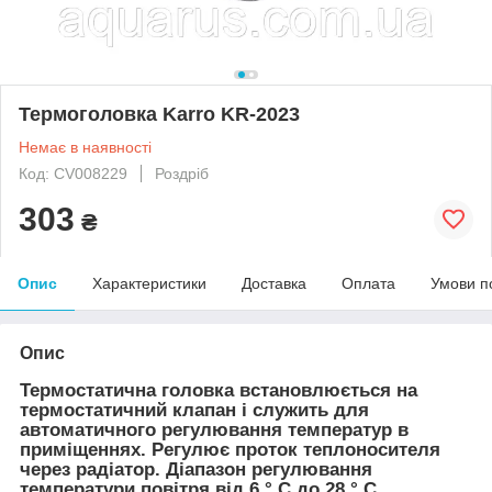
Термоголовка Karro KR-2023
Немає в наявності
Код: CV008229
Роздріб
303
₴
Опис
Характеристики
Доставка
Оплата
Умови п
Опис
Термостатична головка встановлюється на
термостатичний клапан і служить для
автоматичного регулювання температур в
приміщеннях. Регулює проток теплоносителя
через радіатор. Діапазон регулювання
температури повітря від 6 ° С до 28 ° С.