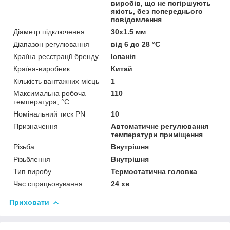
виробів, що не погіршують
якість, без попереднього
повідомлення
Діаметр підключення
30х1.5 мм
Діапазон регулювання
від 6 до 28 °C
Країна реєстрації бренду
Іспанія
Країна-виробник
Китай
Кількість вантажних місць
1
Максимальна робоча
110
температура, °С
Номінальний тиск PN
10
Призначення
Автоматичне регулювання
температури приміщення
Різьба
Внутрішня
Різьблення
Внутрішня
Тип виробу
Термостатична головка
Час спрацьовування
24 хв
Приховати