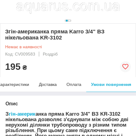
Згін-американка пряма Karro 3/4" ВЗ
нікельована KR-3102
Немає в наявності
Код: CV009583
Роздріб
195
₴
арактеристики
Доставка
Оплата
Умови повернення
Опис
З
гін-америк
анка пряма Karro 3/4" ВЗ KR-3102
нікельована дозволяє з'єднувати між собою дві
нерухомі ділянки трубопроводу з різним типом
різьблення. При цьому саме підключення є
розбірним. Його можна зняти в одному місці і