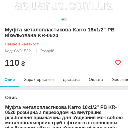
Муфта металопластикова Karro 16х1/2" РВ
нікельована KR-0520
Немає в наявності
Код: CV015321
Роздріб
110
₴
Опис
Характеристики
Доставка
Оплата
Умови п
Опис
Муфта металопластикова Karro 16х1/2" РВ KR-
0520 розбірна з переходом на внутрішнє
різьблення призначена для з'єднання між собою
металополімерних труб і фітингів із зовнішнім
різьбленням або ж для з'єднання різних видів