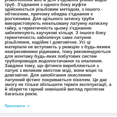
труб. З'єднання з одного боку муфти
здійснюється різьбовим методом, з іншого -
обтискним, причому обидва з'єднання є
роз'ємними. Для щільного затиску труби
використовують нікельовану латунну натискну
гайку, а герметичність цьому з'єднанню
забезпечують каучукові кільця. З іншого боку
герметичність забезпечує саме латунне
різьблення, надійне і довговічне. Усі ці
матеріали не вступають у реакцію з будь-якими
неагресивними рідинами, тому рекомендуються
для монтажу будь-яких побутових систем
трубопроводів водопостачання та опалення.
Завдяки тому, що фітинги виробляються з
латуні з великим вмістом міді, вони міцні та
довговічні. Для запобігання окисленню
латунний фітинг покривається нікелем. Це дає
змогу не тільки збільшити термін експлуатації, а
й зберегти гарний зовнішній вигляд протягом
багатьох років.
Приховати