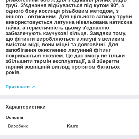
труб. З'єднання відбувається під кутом 90°, з
одного боку косинця різьбовим методом, з
іншого - обтискним. Для щільного затиску труби
використовується латунна нікельована натискна
гайка, а герметичність цьому з'єднанню
забезпечують каучукові кільця. Завдяки тому,
що фітинги виробляються з латуні з великим
вмістом міді, вони міцні та довговічні. Для
запобігання окисленню латунний фітинг
покривається нікелем. Це дає змогу не тільки
збільшити термін експлуатації, а й зберегти
гарний зовнішній вигляд протягом багатьох
років.
Приховати
Характеристики
Основні
Виробник
Karro