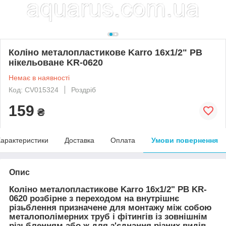
Коліно металопластикове Karro 16х1/2" РВ
нікельоване KR-0620
Немає в наявності
Код: CV015324
Роздріб
159
₴
арактеристики
Доставка
Оплата
Умови повернення
Опис
Коліно металопластикове Karro 16х1/2" РВ KR-
0620 розбірне з переходом на внутрішнє
різьблення призначене для монтажу між собою
металополімерних труб і фітингів із зовнішнім
різьбленням або ж для з'єднання різних видів