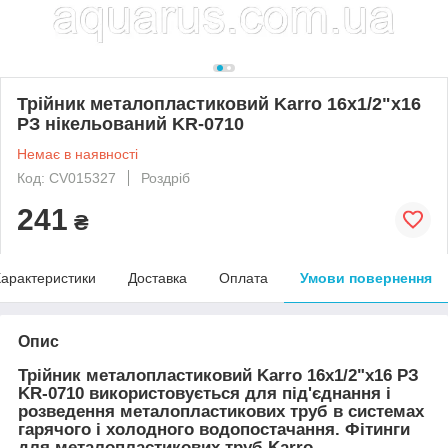
Трійник металопластиковий Karro 16х1/2"х16
РЗ нікельований KR-0710
Немає в наявності
Код: CV015327
Роздріб
241
₴
арактеристики
Доставка
Оплата
Умови повернення
Опис
Трійник металопластиковий Karro 16х1/2"х16 РЗ
KR-0710 використовується для під'єднання і
розведення металопластикових труб в системах
гарячого і холодного водопостачання. Фітинги
для металопластикових труб Karro