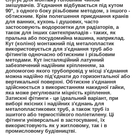
змішувачів. З'єднання відбувається під кутом
90°, з одного боку різьбовим методом, з іншого -
обтискним. Крім полегшення приєднання кранів
для ванних, кухонь і душових, часто
застосовують водорозетки для радіаторів, а
також для інших сантехприладів - таких, як
пральна або посудомийна машина, наприклад.
Кут (коліно) монтажний під металопластик
використовується для з'єднання труб або
фітингів одночасно обтискним і різьбовим
методами. Кут інсталяційний латунний
забезпечений надійним кріпленням, за
допомогою якого трубопровід у місці з'єднання
можна надійно під'єднати до горизонтальної або
вертикальної поверхні. Обтискне з'єднання
здійснюється з використанням накидної гайки,
яка може регулювати міцність кріплення.
Затискні фітинги - це ідеальний варіант, при
виборі якісних і надійних з'єднань для
металопластикових труб, а також труб із
зшитого або термостійкого поліетилену. Ці
фітинги універсальні в застосуванні, їх
використовують як у житловому, так і в
промисловому будівництві.