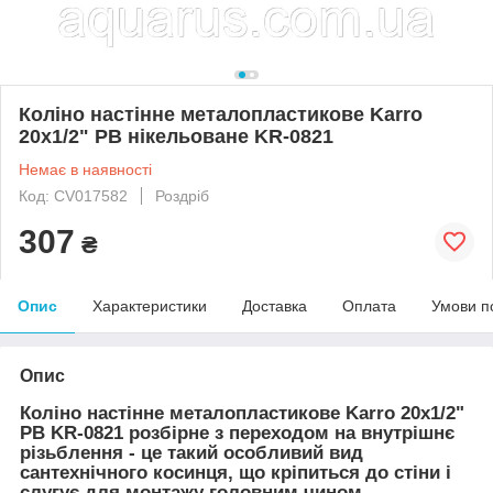
Коліно настінне металопластикове Karro
20x1/2" РВ нікельоване KR-0821
Немає в наявності
Код: CV017582
Роздріб
307
₴
Опис
Характеристики
Доставка
Оплата
Умови п
Опис
Коліно настінне металопластикове Karro 20x1/2"
РВ KR-0821 розбірне з переходом на внутрішнє
різьблення - це такий особливий вид
сантехнічного косинця, що кріпиться до стіни і
слугує для монтажу головним чином