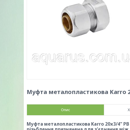
Муфта металопластикова Karro 20
Опис
Х
Муфта металопластикова Karro 20х3/4" РВ 
різьблення призначена для з'єднання між 