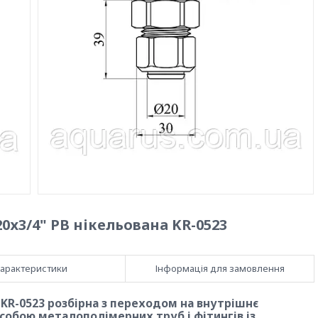
х3/4" РВ нікельована KR-0523
арактеристики
Інформація для замовлення
KR-0523 розбірна з переходом на внутрішнє
собою металополімерних труб і фітингів із