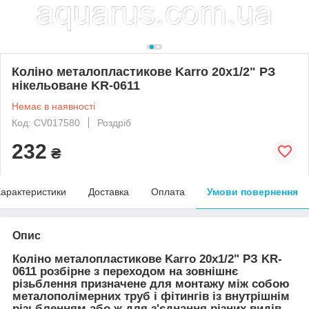
Коліно металопластикове Karro 20х1/2" РЗ
нікельоване KR-0611
Немає в наявності
Код: CV017580
Роздріб
232
₴
арактеристики
Доставка
Оплата
Умови повернення
Опис
Коліно металопластикове Karro 20х1/2" РЗ KR-
0611 розбірне з переходом на зовнішнє
різьблення призначене для монтажу між собою
металополімерних труб і фітингів із внутрішнім
різьбленням або ж для з'єднання різних видів