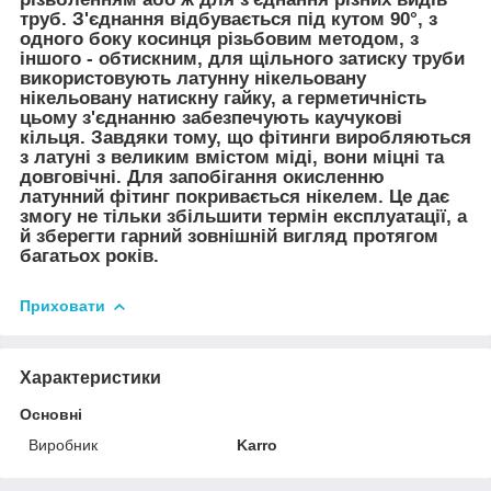
труб. З'єднання відбувається під кутом 90°, з
одного боку косинця різьбовим методом, з
іншого - обтискним, для щільного затиску труби
використовують латунну нікельовану
нікельовану натискну гайку, а герметичність
цьому з'єднанню забезпечують каучукові
кільця. Завдяки тому, що фітинги виробляються
з латуні з великим вмістом міді, вони міцні та
довговічні. Для запобігання окисленню
латунний фітинг покривається нікелем. Це дає
змогу не тільки збільшити термін експлуатації, а
й зберегти гарний зовнішній вигляд протягом
багатьох років.
Приховати
Характеристики
Основні
Виробник
Karro