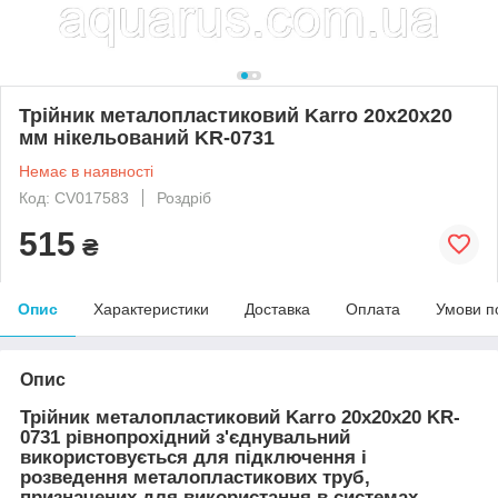
Трійник металопластиковий Karro 20х20х20
мм нікельований KR-0731
Немає в наявності
Код: CV017583
Роздріб
515
₴
Опис
Характеристики
Доставка
Оплата
Умови п
Опис
Трійник металопластиковий Karro 20х20х20 KR-
0731 рівнопрохідний з'єднувальний
використовується для підключення і
розведення металопластикових труб,
призначених для використання в системах