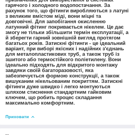
гарячого і холодного водопостачання. За
рахунок того, що фітинги виробляються з латуні
з великим вмістом міді, вони міцні та
довговічні. Для запобігання окисленню
латунний фітинг покривається нікелем. Це дає
змогу не тільки збільшити термін експлуатації, а
й зберегти гарний зовнішній вигляд протягом
багатьох років. Затискні фітинги - це ідеальний
варіант, при виборі якісних і надійних з'єднань
для металопластикових труб, а також труб із
зшитого або термостійкого поліетилену. Вони
ідеально підходять для відкритого монтажу
завдяки своїй багаторазовості, яка
забезпечується формою конструкції, а також
вишуканим нікельованим покриттям. Затискні
фітинги дуже швидко і легко монтуються
шляхом стиснення стандартним гайковим
ключем, що робить процес складання
максимально комфортним.
Приховати