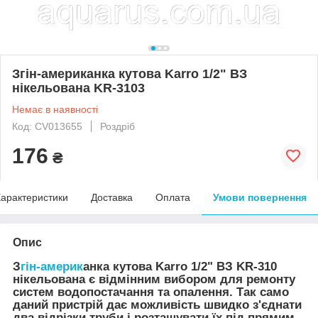
Згін-американка кутова Karro 1/2" ВЗ
нікельована KR-3103
Немає в наявності
Код: CV013655
Роздріб
176
₴
арактеристики
Доставка
Оплата
Умови повернення
Опис
З
гін-америк
анка кутова Karro 1/2" ВЗ KR-310
нікельована є відмінним вибором для ремонту
систем водопостачання та опалення. Так само
даний пристрій дає можливість швидко з'єднати
два відрізки труби і розташувати їх під прямим