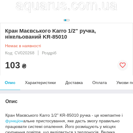
Кран Маєвського Karro 1/2" ручка,
нікельований KR-85010
Немає в наявності
Код: CV020268
Роздріб
103
₴
Опис
Характеристики
Доставка
Оплата
Умови п
Опис
Кран Маєвського Karro 1/2" KR-85010 ручка - це компактне і
функціон
альне пристосування, яке дасть змогу правильно
працювати системі опалення. Його розміщують у місцях
скупчення повітря, що виділяється з теплоносія. Велика