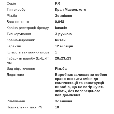
Серія
KR
Тип виробу
Кран Маєвського
Різьба
Зовнішня
Вага нетто, кг
0,048
Країна реєстрації бренду
Іспанія
Тип керування
З ручкою
Країна-виробник
Китай
Гарантія
12 місяців
Кількість вантажних місць
1
Габарити виробу (ВхШхГ),
28х23х23
мм
Вид підключення
Різьба
Додатково
Виробник залишає за собою
право вносити зміни до
комплектації та конструкції
виробів, що не погіршують
якість, без попереднього
повідомлення
Різьблення
Зовнішня
Номінальний тиск PN
10