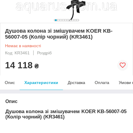
Душова колона зі змішувачем KOER KB-
56007-05 (Колір чорний) (KR3461)
Немає в наявності
Код: KR3461
Роздріб
14 118
₴
Опис
Характеристики
Доставка
Оплата
Умови 
Опис
Душова колона зі змішувачем KOER KB-56007-05
(Колір чорний) (KR3461)