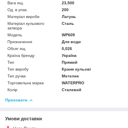
Вага ящ.
23,500
Од. в упак.
200
Матеріал вироби
Латунь
Матеріал кульового
Сталь
затвора
Мoдель
WP609
Призначення
Для води
Обсяг ящ.
0,026
Країна бренду
Україна
Тип
Прямий
Тип виробу
Крани кульові
Тип ручки
Метелик
Торговельна марка
WATERPRO
Колір
Сталевий
Приховати
Умови доставки