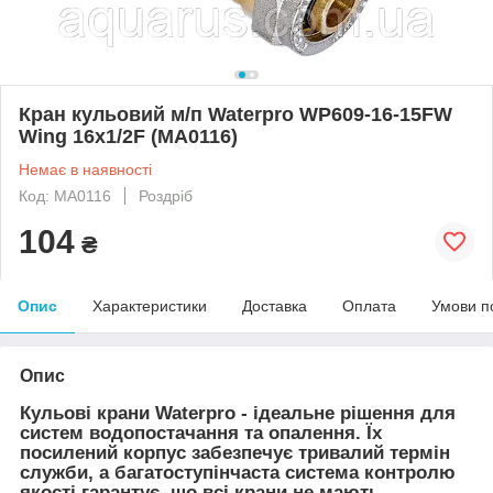
Кран кульовий м/п Waterpro WP609-16-15FW
Wing 16x1/2F (MA0116)
Немає в наявності
Код: MA0116
Роздріб
104
₴
Опис
Характеристики
Доставка
Оплата
Умови п
Опис
Кульові крани Waterpro - ідеальне рішення для
систем водопостачання та опалення. Їх
посилений корпус забезпечує тривалий термін
служби, а багатоступінчаста система контролю
якості гарантує, що всі крани не мають