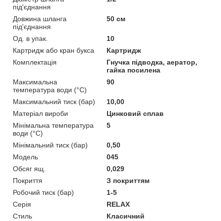
під'єднання
Довжина шланга
50 см
під'єднання
Од. в упак.
10
Картридж або кран букса
Картридж
Комплектація
Гнучка підводка, аератор,
гайка посилена
Максимальна
90
температура води (°C)
Максимальний тиск (бар)
10,00
Матеріал вироби
Цинковий сплав
Мінімальна температура
5
води (°C)
Мінімальний тиск (бар)
0,50
Мoдель
045
Обсяг ящ.
0,029
Покриття
З покриттям
Робочий тиск (бар)
1-5
Серія
RELAX
Стиль
Класичний