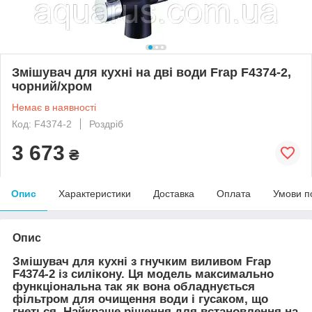
Змішувач для кухні на дві води Frap F4374-2,
чорний/хром
Немає в наявності
Код: F4374-2
Роздріб
3 673
₴
Опис
Характеристики
Доставка
Оплата
Умови п
Опис
Змішувач для кухні з гнучким виливом Frap
F4374-2 із силікону. Ця модель максимально
функціональна так як вона обладнується
фільтром для очищення води і гусаком, що
гнеться. Найкраще рішення для встановлення на