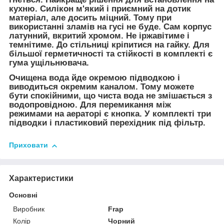
кухню. Силікон м'який і приємний на дотик
матеріал, але досить міцний. Тому при
використанні зламів на гусі не буде. Сам корпус
латунний, вкритий хромом. Не іржавітиме і
темнітиме. До стільниці кріпитися на гайку. Для
більшої герметичності та стійкості в комплекті є
гума ущільнювача.
Очищена вода йде окремою підводкою і
виводиться окремим каналом. Тому можете
бути спокійними, що чиста вода не змішається з
водопровідною. Для перемикання між
режимами на аераторі є кнопка. У комплекті три
підводки і пластиковий перехідник під фільтр.
Приховати
Характеристики
Основні
Виробник
Frap
Колір
Чорний