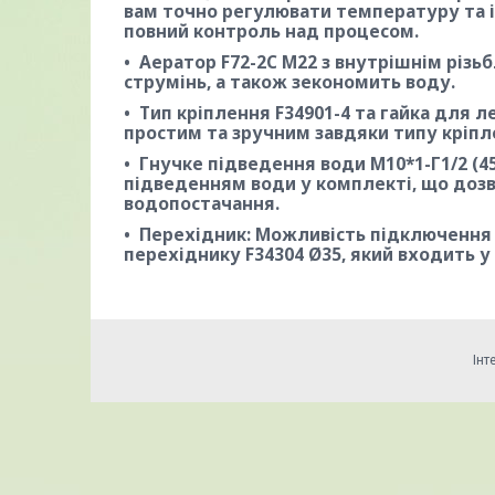
вам точно регулювати температуру та і
повний контроль над процесом.
Аератор F72-2C M22 з внутрішнім різь
струмінь, а також зекономить воду.
Тип кріплення F34901-4 та гайка для л
простим та зручним завдяки типу кріпле
Гнучке підведення води M10*1-Г1/2 (45
підведенням води у комплекті, що доз
водопостачання.
Перехідник: Можливість підключення 
перехіднику F34304 Ø35, який входить у