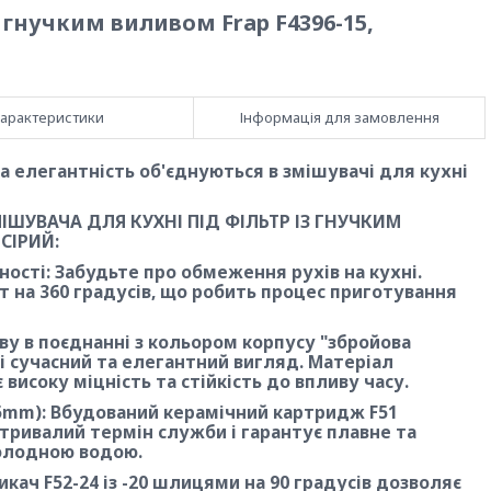
 гнучким виливом Frap F4396-15,
арактеристики
Інформація для замовлення
 елегантність об'єднуються в змішувачі для кухні
ІШУВАЧА ДЛЯ КУХНІ ПІД ФІЛЬТР ІЗ ГНУЧКИМ
СІРИЙ:
ості: Забудьте про обмеження рухів на кухні.
т на 360 градусів, що робить процес приготування
ливу в поєднанні з кольором корпусу "збройова
ні сучасний та елегантний вигляд. Матеріал
 високу міцність та стійкість до впливу часу.
5mm): Вбудований керамічний картридж F51
ривалий термін служби і гарантує плавне та
олодною водою.
кач F52-24 із -20 шлицями на 90 градусів дозволяє