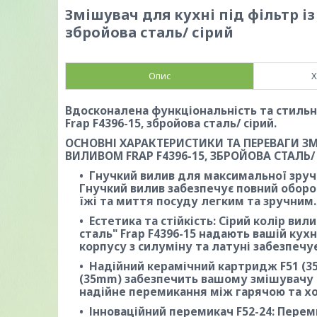
Змішувач для кухні під фільтр із
збройова сталь/ сірий
Опис
Х
Вдосконалена функціональність та стильна
Frap F4396-15, збройова сталь/ сірий.
ОСНОВНІ ХАРАКТЕРИСТИКИ ТА ПЕРЕВАГИ ЗМ
ВИЛИВОМ FRAP F4396-15, ЗБРОЙОВА СТАЛЬ/ 
Гнучкий вилив для максимальної зручн
Гнучкий вилив забезпечує повний оборо
їжі та миття посуду легким та зручним.
Естетика та стійкість: Сірий колір ви
сталь" Frap F4396-15 надають вашій кух
корпусу з силуміну та латуні забезпечує
Надійний керамічний картридж F51 (3
(35mm) забезпечить вашому змішувачу т
надійне перемикання між гарячою та х
Інноваційний перемикач F52-24: Переми