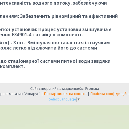
нтенсивність водного потоку, забезпечуючи
бленням: Забезпечить рівномірний та ефективний
егкої установки: Процес установки змішувача є
ння F34901-4 та гайці в комплекті.
cm) - 3 шт.: Змішувач постачається із гнучким
воляє легко підключити його до системи
до стаціонарної системи питної води завдяки
 комплект.
Сайт створений на маркетплейсі
Prom.ua
Інтернет-магазин "Акварус" |
Поскаржитися на контент
|
Політика конфіденційн
Select Language
▼