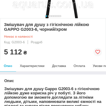
Змішувач для душу з гігієнічною лійкою
GAPPO G2003-6, чорний/хром
Немає в наявності
Код: G2003-6
Роздріб
5 112
₴
Опис
Характеристики
Доставка
Оплата
Умови п
Опис
Змішувач для душу Gappo G2003-6 з гігієнічною
лійкою дуже корисна річ у побуті. З його
допомогою ви зможете доглядати за літніми
людьми, дітьми, наповнювати великі ємності на
підлозі та купати після прогулянки собаку.