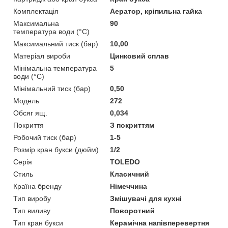
Комплектація
Аератор, кріпильна гайка
Максимальна
90
температура води (°C)
Максимальний тиск (бар)
10,00
Матеріал вироби
Цинковий сплав
Мінімальна температура
5
води (°C)
Мінімальний тиск (бар)
0,50
Мoдель
272
Обсяг ящ.
0,034
Покриття
З покриттям
Робочий тиск (бар)
1-5
Розмір кран букси (дюйм)
1/2
Серія
TOLEDO
Стиль
Класичний
Країна бренду
Німеччина
Тип виробу
Змішувачі для кухні
Тип виливу
Поворотний
Тип кран букси
Керамічна напівперевертня