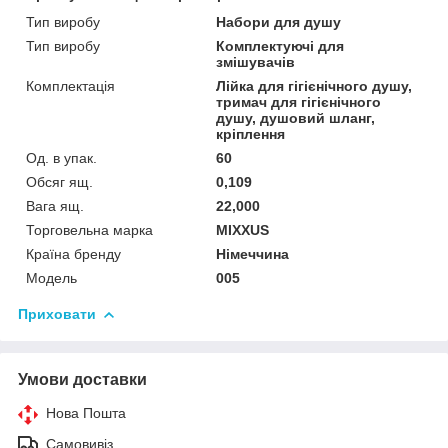
Тип виробу
Набори для душу
Тип виробу
Комплектуючі для
змішувачів
Комплектація
Лійка для гігієнічного душу,
тримач для гігієнічного
душу, душовий шланг,
кріплення
Од. в упак.
60
Обсяг ящ.
0,109
Вага ящ.
22,000
Торговельна марка
MIXXUS
Країна бренду
Німеччина
Мoдель
005
Приховати
Умови доставки
Нова Пошта
Самовивіз