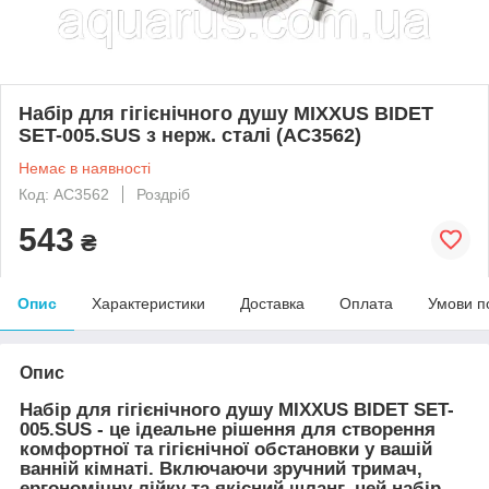
Набір для гігієнічного душу MIXXUS BIDET
SET-005.SUS з нерж. сталі (AC3562)
Немає в наявності
Код: AC3562
Роздріб
543
₴
Опис
Характеристики
Доставка
Оплата
Умови п
Опис
Набір для гігієнічного душу MIXXUS BIDET SET-
005.SUS - це ідеальне рішення для створення
комфортної та гігієнічної обстановки у вашій
ванній кімнаті. Включаючи зручний тримач,
ергономічну лійку та якісний шланг, цей набір