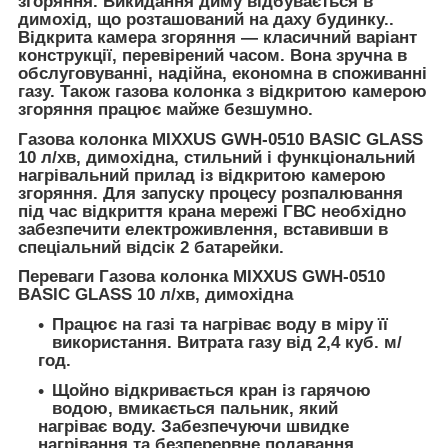
згоряння. Викидання диму відбувається в
димохід, що розташований на даху будинку..
Відкрита камера згоряння — класичний варіант
конструкції, перевірений часом. Вона зручна в
обслуговуванні, надійна, економна в споживанні
газу. Також газова колонка з відкритою камерою
згоряння працює майже безшумно.
Газова колонка MIXXUS GWH-0510 BASIC GLASS
10 л/хв, димохідна, стильний і функціональний
нагрівальний прилад із відкритою камерою
згоряння. Для запуску процесу розпалювання
під час відкриття крана мережі ГВС необхідно
забезпечити електроживлення, вставивши в
спеціальний відсік 2 батарейки.
Переваги Газова колонка MIXXUS GWH-0510
BASIC GLASS 10 л/хв, димохідна
Працює на газі та нагріває воду в міру її
використання. Витрата газу від 2,4 куб. м/
год.
Щойно відкривається кран із гарячою
водою, вмикається пальник, який
нагріває воду. Забезпечуючи швидке
нагрівання та безперервне подавання