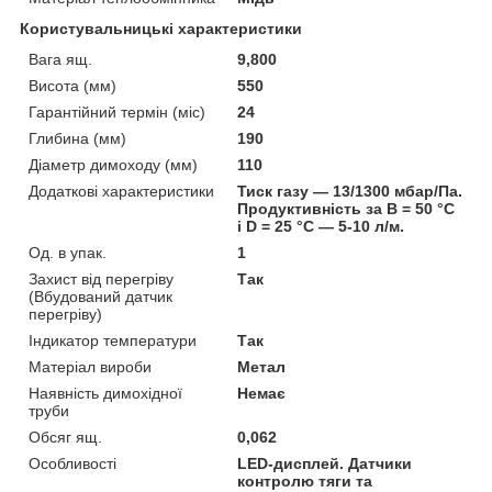
Користувальницькі характеристики
Вага ящ.
9,800
Висота (мм)
550
Гарантійний термін (міс)
24
Глибина (мм)
190
Діаметр димоходу (мм)
110
Додаткові характеристики
Тиск газу — 13/1300 мбар/Па.
Продуктивність за B = 50 °C
і D = 25 °C — 5-10 л/м.
Од. в упак.
1
Захист від перегріву
Так
(Вбудований датчик
перегріву)
Індикатор температури
Так
Матеріал вироби
Метал
Наявність димохідної
Немає
труби
Обсяг ящ.
0,062
Особливості
LED-дисплей. Датчики
контролю тяги та