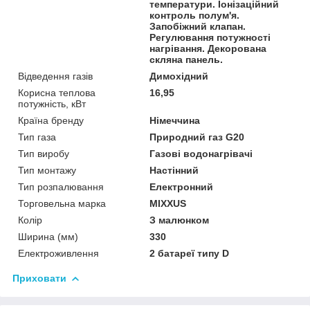
температури. Іонізаційний
контроль полум'я.
Запобіжний клапан.
Регулювання потужності
нагрівання. Декорована
скляна панель.
Відведення газів
Димохідний
Корисна теплова
16,95
потужність, кВт
Країна бренду
Німеччина
Тип газа
Природний газ G20
Тип виробу
Газові водонагрівачі
Тип монтажу
Настінний
Тип розпалювання
Електронний
Торговельна марка
MIXXUS
Колір
З малюнком
Ширина (мм)
330
Електроживлення
2 батареї типу D
Приховати