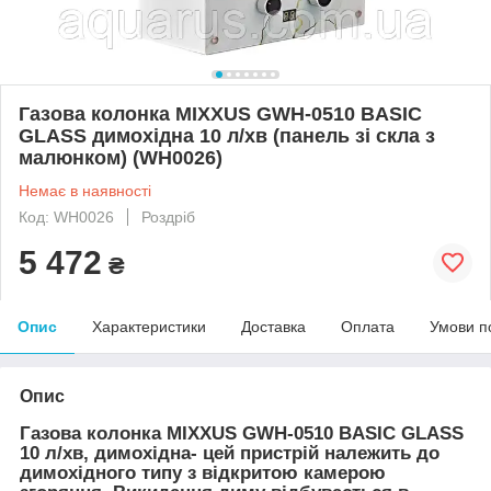
Газова колонка MIXXUS GWH-0510 BASIC
GLASS димохідна 10 л/хв (панель зі скла з
малюнком) (WH0026)
Немає в наявності
Код: WH0026
Роздріб
5 472
₴
Опис
Характеристики
Доставка
Оплата
Умови п
Опис
Газова колонка MIXXUS GWH-0510 BASIC GLASS
10 л/хв, димохідна- цей пристрій належить до
димохідного типу з відкритою камерою