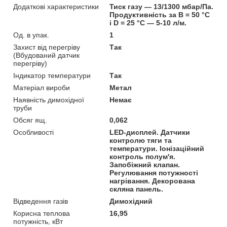
Додаткові характеристики
Тиск газу — 13/1300 мбар/Па.
Продуктивність за B = 50 °C
і D = 25 °C — 5-10 л/м.
Од. в упак.
1
Захист від перегріву
Так
(Вбудований датчик
перегріву)
Індикатор температури
Так
Матеріал вироби
Метал
Наявність димохідної
Немає
труби
Обсяг ящ.
0,062
Особливості
LED-дисплей. Датчики
контролю тяги та
температури. Іонізаційний
контроль полум'я.
Запобіжний клапан.
Регулювання потужності
нагрівання. Декорована
скляна панель.
Відведення газів
Димохідний
Корисна теплова
16,95
потужність, кВт