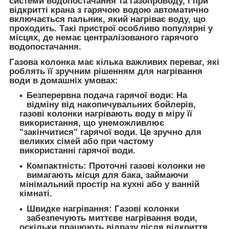
системи водопостачання та газопроводу, і при
відкритті крана з гарячою водою автоматично
включається пальник, який нагріває воду, що
проходить. Такі пристрої особливо популярні у
місцях, де немає централізованого гарячого
водопостачання.
Газова колонка має кілька важливих переваг, які
роблять її зручним рішенням для нагрівання
води в домашніх умовах:
Безперервна подача гарячої води: На
відміну від накопичувальних бойлерів,
газові колонки нагрівають воду в міру її
використання, що унеможливлює
"закінчитися" гарячої води. Це зручно для
великих сімей або при частому
використанні гарячої води.
Компактність: Проточні газові колонки не
вимагають місця для бака, займаючи
мінімальний простір на кухні або у ванній
кімнаті.
Швидке нагрівання: Газові колонки
забезпечують миттєве нагрівання води,
оскільки працюють відразу після відкриття