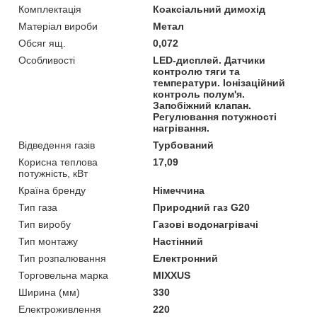
Комплектація
Коаксіальний димохід
Матеріал вироби
Метал
Обсяг ящ.
0,072
Особливості
LED-дисплей. Датчики
контролю тяги та
температури. Іонізаційний
контроль полум'я.
Запобіжний клапан.
Регулювання потужності
нагрівання.
Відведення газів
Турбований
Корисна теплова
17,09
потужність, кВт
Країна бренду
Німеччина
Тип газа
Природний газ G20
Тип виробу
Газові водонагрівачі
Тип монтажу
Настінний
Тип розпалювання
Електронний
Торговельна марка
MIXXUS
Ширина (мм)
330
Електроживлення
220