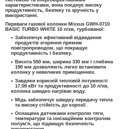
характеристиками, вона поєднує високу
продуктивність, безпеку та зручність у
використанні.
Переваги газової колонки Mixxus GWH-0710
BASIC TURBO WHITE 10 л/хв, турбованої:
Забезпечує ефективний відведення
продуктів згоряння прямим
повітропроводом, що покращує
продуктивність і безпеку.
Висота 550 мм, ширина 330 мм і глибина
190 мм дозволяють легко встановити
колонку у невеликих приміщеннях.
Завдяки корисній тепловій потужності
17,09 кВт та продуктивності до 10 л/хв,
колонка швидко нагріває воду.
Мідь забезпечує швидку передачу тепла
та високу стійкість до корозії.
Оснащена датчиками контролю тяги,
температури та іонізаційним контролем
полум'я, що підвищує безпечність
використання.