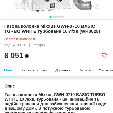
Газова колонка Mixxus GWH-0710 BASIC
TURBO WHITE турбована 10 л/хв (WH0028)
Немає в наявності
Код: WH0028
Роздріб
8 051
₴
Опис
Характеристики
Доставка
Оплата
Умови п
Опис
Газова колонка Mixxus GWH-0710 BASIC TURBO
WHITE 10 л/хв, турбована - це інноваційне та
надійне рішення для забезпечення гарячої води
в вашому домі. З потужною турбованою
системою та енергоефективними