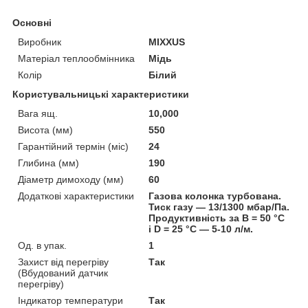
Основні
Виробник
MIXXUS
Матеріал теплообмінника
Мідь
Колір
Білий
Користувальницькі характеристики
Вага ящ.
10,000
Висота (мм)
550
Гарантійний термін (міс)
24
Глибина (мм)
190
Діаметр димоходу (мм)
60
Додаткові характеристики
Газова колонка турбована.
Тиск газу — 13/1300 мбар/Па.
Продуктивність за B = 50 °C
і D = 25 °C — 5-10 л/м.
Од. в упак.
1
Захист від перегріву
Так
(Вбудований датчик
перегріву)
Індикатор температури
Так