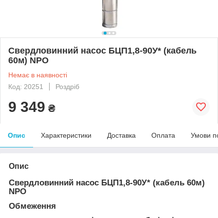
Свердловинний насос БЦП1,8-90У* (кабель
60м) NPO
Немає в наявності
Код: 20251
Роздріб
9 349
₴
Опис
Характеристики
Доставка
Оплата
Умови п
Опис
Свердловинний насос БЦП1,8-90У* (кабель 60м)
NPO
Обмеження