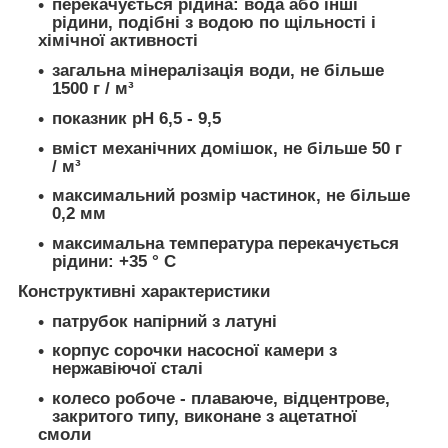
перекачується рідина: вода або інші
рідини, подібні з водою по щільності і
хімічної активності
загальна мінералізація води, не більше
1500 г / м³
показник рН 6,5 - 9,5
вміст механічних домішок, не більше 50 г
/ м³
максимальний розмір частинок, не більше
0,2 мм
максимальна температура перекачується
рідини: +35 ° С
Конструктивні характеристики
патрубок напірний з латуні
корпус сорочки насосної камери з
нержавіючої сталі
колесо робоче - плаваюче, відцентрове,
закритого типу, виконане з ацетатної
смоли