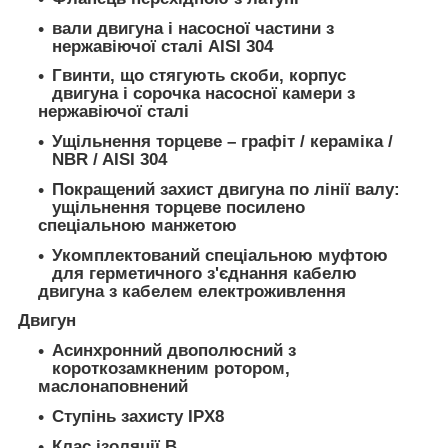
вали двигуна і насосної частини з
нержавіючої сталі AISI 304
Гвинти, що стягують скоби, корпус
двигуна і сорочка насосної камери з
нержавіючої сталі
Ущільнення торцеве – графіт / кераміка /
NBR / AISI 304
Покращений захист двигуна по лінії валу:
ущільнення торцеве посилено
спеціальною манжетою
Укомплектований спеціальною муфтою
для герметичного з'єднання кабелю
двигуна з кабелем електроживлення
Двигун
Асинхронний двополюсний з
короткозамкненим ротором,
маслонаповнений
Ступінь захисту IPХ8
Клас ізоляції В