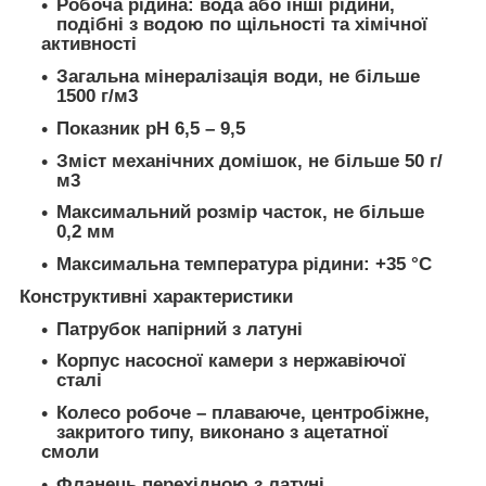
Робоча рідина: вода або інші рідини,
подібні з водою по щільності та хімічної
активності
Загальна мінералізація води, не більше
1500 г/м
3
Показник pH 6,5 – 9,5
Зміст механічних домішок, не більше 50 г/
м
3
Максимальний розмір часток, не більше
0,2 мм
Максимальна температура рідини: +35 °С
Конструктивні характеристики
Патрубок напірний з латуні
Корпус насосної камери з нержавіючої
сталі
Колесо робоче – плаваюче, центробіжне,
закритого типу, виконано з ацетатної
смоли
Фланець перехідною з латуні