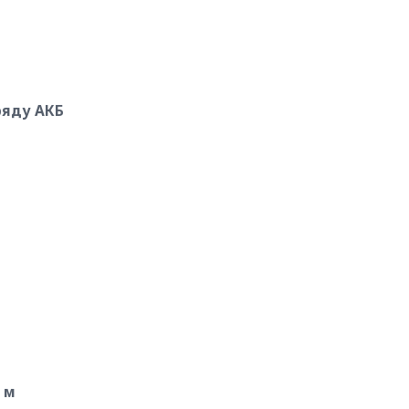
ряду АКБ
 м