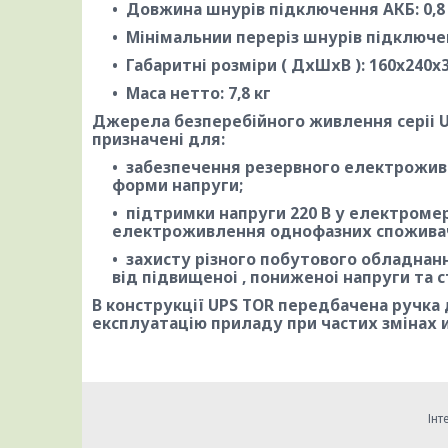
Довжина шнурів підключення АКБ: 0,8
Мінімальнии переріз шнурів підключен
Габаритні розміри ( ДхШхВ ): 160x240x
Маса нетто: 7,8 кг
Джерела безперебійного живлення серіі U
призначені для:
забезпечення резервного електрожив
форми напруги;
підтримки напруги 220 В у електроме
електроживлення однофазних споживач
захисту різного побутового обладнанн
від підвищеноі , пониженоі напруги та 
В конструкції UPS TOR передбачена ручка
експлуатацію приладу при частих змінах 