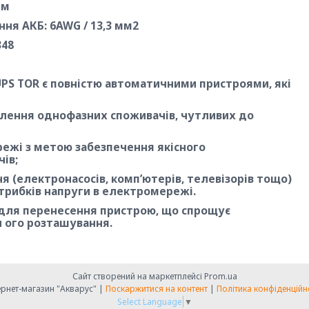
 м
ня АКБ: 6AWG / 13,3 мм2
348
PS TOR є повністю автоматичними пристроями, які
лення однофазних споживачів, чутливих до
режі з метою забезпечення якісного
ів;
я (електронасосів, комп’ютерів, телевізорів тощо)
стрибків напруги в електромережі.
 для перенесення пристрою, що спрощує
и ого розташування.
Сайт створений на маркетплейсі
Prom.ua
Інтернет-магазин "Акварус" |
Поскаржитися на контент
|
Політика конфіденційн
Select Language
▼