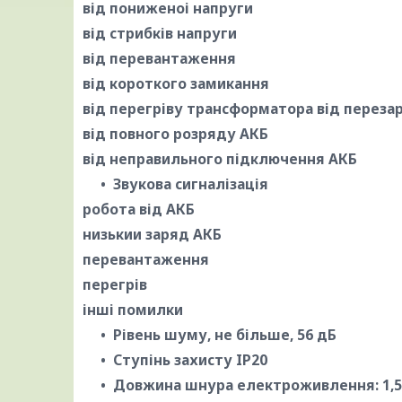
від пониженоі напруги
від стрибків напруги
від перевантаження
від короткого замикання
від перегріву трансформатора від переза
від повного розряду АКБ
від неправильного підключення АКБ
Звукова сигналізація
робота від АКБ
низькии заряд АКБ
перевантаження
перегрів
інші помилки
Рівень шуму, не більше, 56 дБ
Ступінь захисту IP20
Довжина шнура електроживлення: 1,5