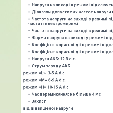
Напруга на виході в режимі підключенн
Діапазон допустимих частот напруги н
Частота напруги на виході в режимі п
частоті електромережі
Частота напруги на виході в режимі п
Форма напруги на виході у режимі під
Коефіцієнт корисноі діі в режимі під
Коефіцієнт корисноі діі в режимі підк
Напруга АКБ: 12 В d.с.
Струм заряду АКБ
режим «L» 3-5 А d.c.
режим «M» 6-9 А d.c.
режим «H» 10-15 А d.c.
Час перемикання: не більше 4 мс
Захист
від підвищеноі напруги