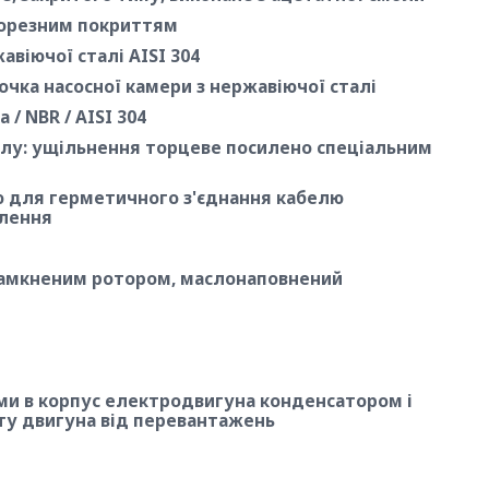
форезним покриттям
авіючої сталі AISI 304
рочка насосної камери з нержавіючої сталі
 / NBR / AISI 304
валу: ущільнення торцеве посилено спеціальним
 для герметичного з'єднання кабелю
лення
замкненим ротором, маслонаповнений
ми в корпус електродвигуна конденсатором і
ту двигуна від перевантажень