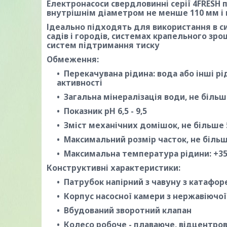
Електронасоси свердловинні серії 4FRESH 
внутрішнім діаметром не менше 110 мм і 
Ідеально підходять для використання в с
садів і городів, системах крапельного зро
систем підтримання тиску
Обмеження:
Перекачувана рідина: вода або інші рід
активності
Загальна мінералізація води, не більш
Показник рН 6,5 - 9,5
Зміст механічних домішок, не більше 
Максимальний розмір часток, не більш
Максимальна температура рідини: +35
Конструктивні характеристики:
Патрубок напірний з чавуну з катафо
Корпус насосної камери з нержавіючої
Вбудований зворотний клапан
Колесо робоче - плаваюче, відцентров