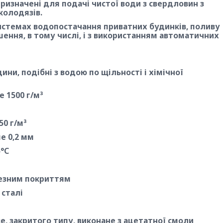
призначені для подачі чистої води з свердловин з
колодязів.
истемах водопостачання приватних будинків, поливу
шення, в тому числі, і з використанням автоматичних
ини, подібні з водою по щільності і хімічної
е 1500 г/м³
50 г/м³
е 0,2 мм
°С
резним покриттям
 сталі
е, закритого типу, виконане з ацетатної смоли