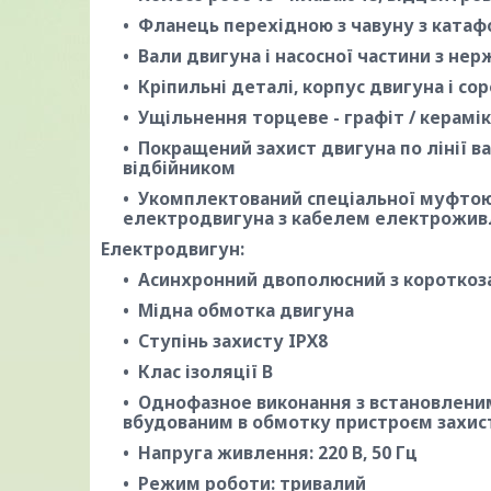
Фланець перехідною з чавуну з ката
Вали двигуна і насосної частини з нерж
Кріпильні деталі, корпус двигуна і со
Ущільнення торцеве - графіт / кераміка
Покращений захист двигуна по лінії 
відбійником
Укомплектований спеціальної муфтою
електродвигуна з кабелем електрожив
Електродвигун:
Асинхронний двополюсний з коротко
Мідна обмотка двигуна
Ступінь захисту IPХ8
Клас ізоляції В
Однофазное виконання з встановлени
вбудованим в обмотку пристроєм захис
Напруга живлення: 220 В, 50 Гц
Режим роботи: тривалий