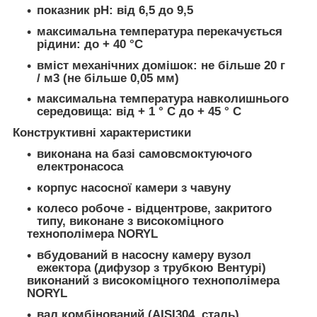
показник pH: від 6,5 до 9,5
максимальна температура перекачується
рідини: до + 40 °С
вміст механічних домішок: не більше 20 г
/ м
3
(не більше 0,05 мм)
максимальна температура навколишнього
середовища: від + 1 ° С до + 45 ° С
Конструктивні характеристики
виконана на базі самовсмоктуючого
електронасоса
корпус насосної камери з чавуну
колесо робоче - відцентрове, закритого
типу, виконане з високоміцного
технополімера NORYL
вбудований в насосну камеру вузол
ежектора (дифузор з трубкою Вентурі)
виконаний з високоміцного технополімера
NORYL
вал комбінований (AISI304, сталь)