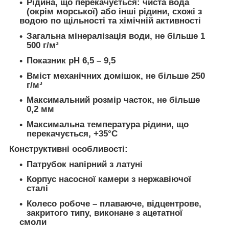
Рідина, що перекачується: чиста вода
(окрім морської) або інші рідини, схожі з
водою по щільності та хімічній активності
Загальна мінералізація води, не більше 1
500 г/м³
Показник рН 6,5 – 9,5
Вміст механічних домішок, не більше 250
г/м³
Максимальний розмір часток, не більше
0,2 мм
Максимальна температура рідини, що
перекачується, +35°С
Конструктивні особливості:
Патрубок напірний з латуні
Корпус насосної камери з нержавіючої
сталі
Колесо робоче – плаваюче, відцентрове,
закритого типу, виконане з ацетатної
смоли