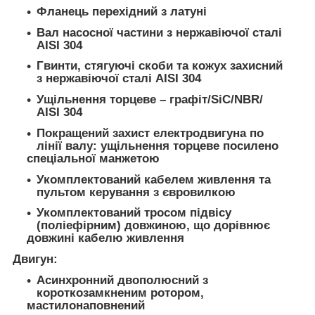
Фланець перехідний з латуні
Вал насосної частини з нержавіючої сталі
AISI 304
Гвинти, стягуючі скоби та кожух захисний
з нержавіючої сталі AISI 304
Ущільнення торцеве – графіт/SiC/NBR/
AISI 304
Покращений захист електродвигуна по
лінії валу: ущільнення торцеве посилено
спеціальної манжетою
Укомплектований кабелем живлення та
пультом керування з євровилкою
Укомплектований тросом підвісу
(поліефірним) довжиною, що дорівнює
довжині кабелю живлення
Двигун:
Асинхронний двополюсний з
короткозамкненим ротором,
мастилонаповнений